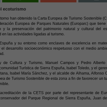
el ecoturismo
torno han obtenido la Carta Europea de Turismo Sostenible (
Federación Europea de Parques Naturales (Europarc) que tien
ico y la preservación del patrimonio natural y cultural del e
d en las actividades ligadas al turismo.
ra Espuña y su entorno como enclaves de excelencia en mate
er el desarrollo socioeconómico respetuoso con el medio ambi
ad.
a y de Cultura y Turismo, Manuel Campos y Pedro Alberto 
comunidad Turística de Sierra Espuña, Isabel Toledo, y el gere
otana, Isabel María Sánchez, y el alcalde de Alhama, Alfonso 
ea de Turismo Sostenible de esta zona a fin de favorecer un t
nible.
e acreditación de la CETS por parte del representante de Eu
 conservador del Parque Regional de Sierra Espuña, Juan d