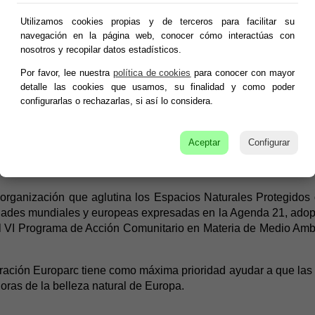
Utilizamos cookies propias y de terceros para facilitar su
cipado representantes de las consejerías de Presidencia y de C
navegación en la página web, conocer cómo interactúas con
ma de Murcia, Mula, Pliego y Totana, la Mancomunidad Turíst
nosotros y recopilar datos estadísticos.
cionistas, empresarios turísticos, una asociación de mujer
Colegio Oficial de Biólogos.
Por favor, lee nuestra
política de cookies
para conocer con mayor
detalle las cookies que usamos, su finalidad y como poder
configurarlas o rechazarlas, si así lo considera.
ualidad con 78 áreas protegidas de ocho países europeos, en l
idad de socios de la Carta Europea, autoridades regionales y loc
Aceptar
Configurar
 hay 27 candidatos a obtener la Carta Europea, pertenecient
 organización que aglutina los Espacios Naturales Protegidos
idades mundiales y europeas expresadas en la Agenda 21, ado
el VI Programa de Acción Comunitario en Materia de Medio Amb
ración Europarc tiene como máxima prioridad ayudar a que las
ras de la belleza natural de Europa.