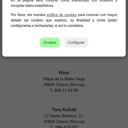
en la página web, conocer cómo interactúas con nosotros y
recopilar datos estadísticos.
Por favor, lee nuestra
política de cookies
para conocer con mayor
detalle las cookies que usamos, su finalidad y como poder
configurarlas o rechazarlas, si así lo considera.
Restaurante Venta la Rata
Ctra. de la Santa, km.3
30850 Totana (Murcia)
Aceptar
Configurar
Telf.: 968 421 704
https://www.facebook.com/venta.restaurante
Rino
Plaza de la Balsa Vieja
30850 Totana (Murcia)
T. 868 11 05 00
Tara Kebab
C/ Santa Bárbara, 21
30850 Totana (Murcia)
T.: 684 419 587