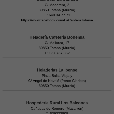
C/ Maderera, 2
30850 Totana (Murcia)
T.: 640 34 77 71
https://www.facebook.com/LaCanteraTotana/
Heladería Cafetería Bohemia
C/ Mallorca, 17
30850 Totana (Murcia)
T.: 637 787 352
Heladerías La Ibense
Plaza Balsa Vieja y
C/ Ángel de Novelé (frente Glorieta)
30850 Totana (Murcia)
Hospedería Rural Los Balcones
Cañadas de Romero (Mazarrón)
T.:639323808