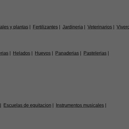
ales y plantas
Fertilizantes
Jardineria
Veterinarios
Viver
erias
Helados
Huevos
Panaderias
Pastelerias
Escuelas de equitacion
Instrumentos musicales