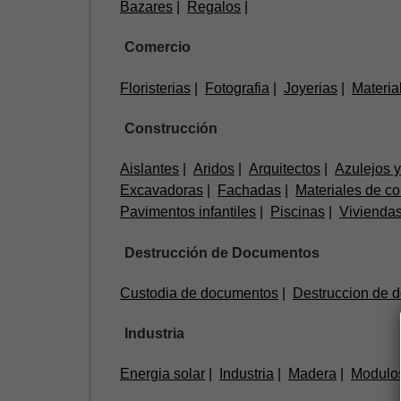
Bazares
Regalos
Comercio
Floristerias
Fotografia
Joyerias
Material
Construcción
Aislantes
Aridos
Arquitectos
Azulejos y
Excavadoras
Fachadas
Materiales de co
Pavimentos infantiles
Piscinas
Vivienda
Destrucción de Documentos
Custodia de documentos
Destruccion de 
Industria
Energia solar
Industria
Madera
Modulos