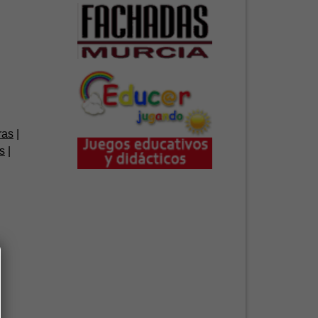
ras
s