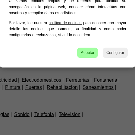
Utilizamos cookies propias y de terceros para facilitar su
navegación en la página web, conocer cómo interactúas con
nosotros y recopilar datos estadísticos.
Por favor, lee nuestra
política de cookies
para conocer con mayor
detalle las cookies que usamos, su finalidad y como poder
configurarlas o rechazarlas, si así lo considera.
rafia
Boutiques
Calzados
Camisetas
Complementos
Ropa
Ropa deportiva
Uniformes escolares
Aceptar
Configurar
tricidad
Electrodomesticos
Ferreterias
Fontaneria
s
Pintura
Puertas
Rehabilitacion
Saneamientos
gias
Sonido
Telefonia
Television