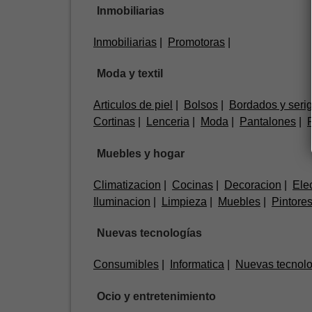
Inmobiliarias
Inmobiliarias
Promotoras
Moda y textil
Articulos de piel
Bolsos
Bordados y serig
Cortinas
Lenceria
Moda
Pantalones
Muebles y hogar
Climatizacion
Cocinas
Decoracion
Elec
Iluminacion
Limpieza
Muebles
Pintore
Nuevas tecnologías
Consumibles
Informatica
Nuevas tecnolo
Ocio y entretenimiento