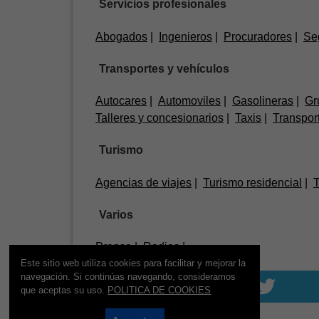
Servicios profesionales
Abogados
Ingenieros
Procuradores
Se
Transportes y vehículos
Autocares
Automoviles
Gasolineras
Gr
Talleres y concesionarios
Taxis
Transpor
Turismo
Agencias de viajes
Turismo residencial
T
Varios
Prensa
Radios
Este sitio web utiliza cookies para facilitar y mejorar la
navegación. Si continúas navegando, consideramos
que aceptas su uso.
POLITICA DE COOKIES