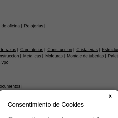
 de oficina
Relojerias
 terrazos
Carpinterias
Construccion
Cristalerias
Estructu
nstruccion
Metalicas
Molduras
Montaje de tuberias
Palet
s vpo
documentos
X
Consentimiento de Cookies
 solares