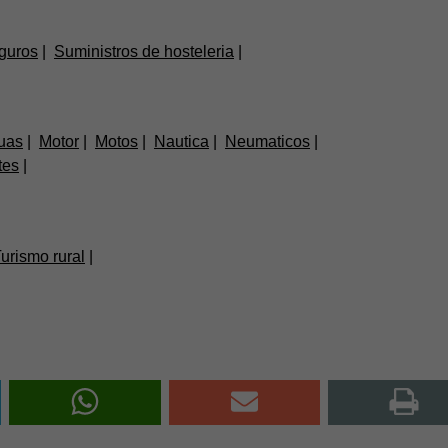
guros
Suministros de hosteleria
uas
Motor
Motos
Nautica
Neumaticos
tes
urismo rural