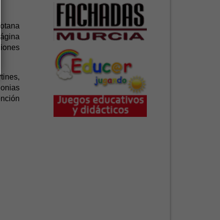
Totana
página
ciones
tines,
lonias
ención