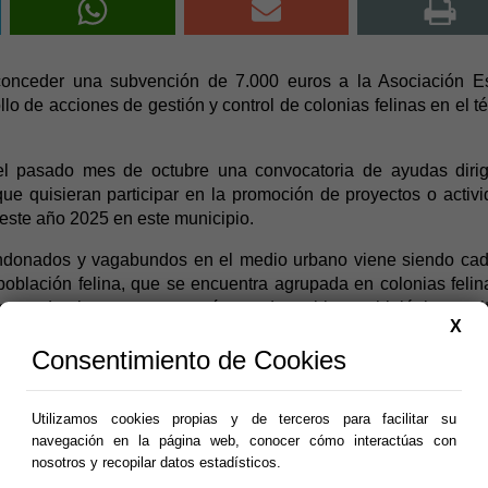
onceder una subvención de 7.000 euros a la Asociación Es
llo de acciones de gestión y control de colonias felinas en el t
el pasado mes de octubre una convocatoria de ayudas diri
ue quisieran participar en la promoción de proyectos o activ
a este año 2025 en este municipio.
ndonados y vagabundos en el medio urbano viene siendo ca
blación felina, que se encuentra agrupada en colonias felin
lo puede plantear un gran número de problemas higiénico-sanit
X
s que se deben de atender.
Consentimiento de Cookies
lonias felinas situadas en el casco urbano del término munici
jecución será hasta 31 de marzo de 2026.
Utilizamos cookies propias y de terceros para facilitar su
 a los siguientes límites por conceptos:
navegación en la página web, conocer cómo interactúas con
nosotros y recopilar datos estadísticos.
mo concepto único podrán ascender como máximo al 70 % 