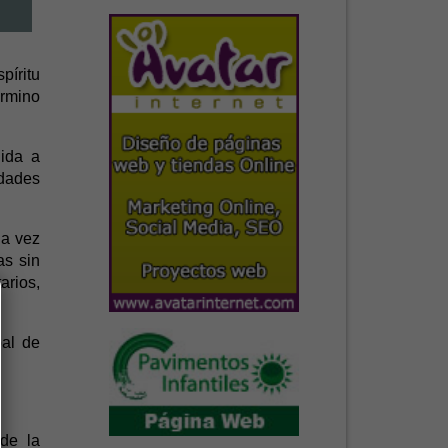
píritu
érmino
gida a
idades
da vez
as sin
arios,
pal de
de la