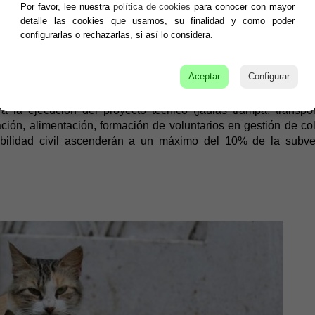
Por favor, lee nuestra
política de cookies
para conocer con mayor
detalle las cookies que usamos, su finalidad y como poder
configurarlas o rechazarlas, si así lo considera.
, vacunación, e identificación electrónica (el Ayuntamiento de 
 introducción de los datos de los animales identificados a la 
de la subvención obtenida por el beneficiario. Estas actua
Aceptar
Configurar
 sanitarios veterinarios autorizados.
 la ejecución del proyecto técnico (jaulas trampa, transpor
ación, alimentación, formación de voluntarios en gestión de co
abilidad civil ascenderán a un máximo del 10% de la subv