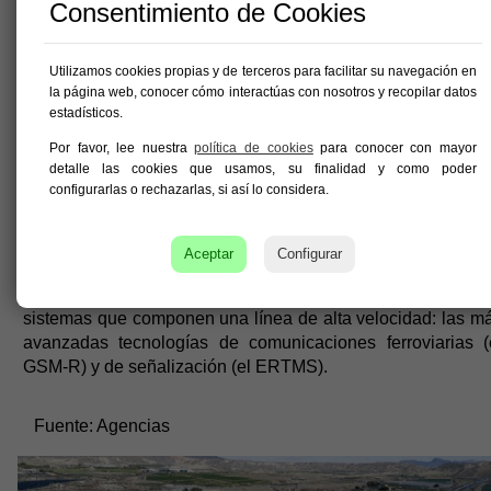
Consentimiento de Cookies
En paralelo, Adif continúa impulsando actuacion
actualmente en desarrollo para completar la nueva LAV, e
estratégico del Corredor Mediterráneo, como es la platafor
Utilizamos cookies propias y de terceros para facilitar su navegación en
de la línea, toda ella finalizada o en construcción, y 
la página web, conocer cómo interactúas con nosotros y recopilar datos
redacción del proyecto de la conexión Pulpí-Águilas.
estadísticos.
Por favor, lee nuestra
política de cookies
para conocer con mayor
También progresa la obra de electrificación, tanto de 
detalle las cookies que usamos, su finalidad y como poder
subestación de Totana y sus centros de autotransformació
configurarlas o rechazarlas, si así lo considera.
como del tendido de catenaria del tramo Murcia-Lorc
mientras recientemente también se adjudicó la del tra
Lorca-Almería.
Aceptar
Configurar
Además, Adif ya tiene contratado el despliegue del resto 
sistemas que componen una línea de alta velocidad: las m
avanzadas tecnologías de comunicaciones ferroviarias (
GSM-R) y de señalización (el ERTMS).
Fuente:
Agencias