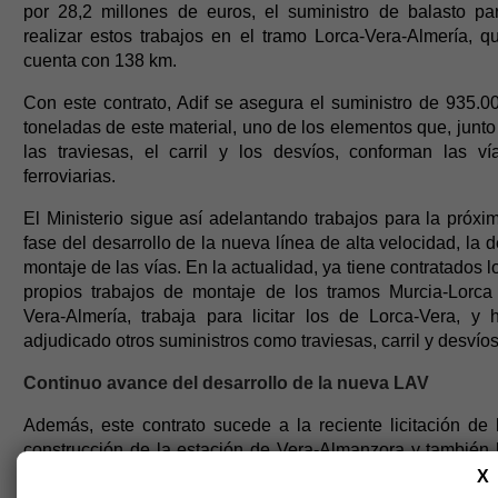
por 28,2 millones de euros, el suministro de balasto pa
realizar estos trabajos en el tramo Lorca-Vera-Almería, q
cuenta con 138 km.
Con este contrato, Adif se asegura el suministro de 935.0
toneladas de este material, uno de los elementos que, junto
las traviesas, el carril y los desvíos, conforman las ví
ferroviarias.
El Ministerio sigue así adelantando trabajos para la próxi
fase del desarrollo de la nueva línea de alta velocidad, la d
montaje de las vías. En la actualidad, ya tiene contratados l
propios trabajos de montaje de los tramos Murcia-Lorca
Vera-Almería, trabaja para licitar los de Lorca-Vera, y 
adjudicado otros suministros como traviesas, carril y desvíos
Continuo avance del desarrollo de la nueva LAV
Además, este contrato sucede a la reciente licitación de 
construcción de la estación de Vera-Almanzora y también 
de una base de mantenimiento de la línea en Níjar.
X