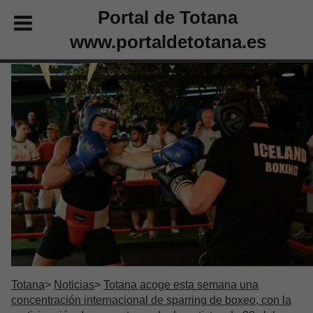
Portal de Totana
www.portaldetotana.es
Totana
Noticias
Totana acoge esta semana una
concentración internacional de sparring de boxeo, con la