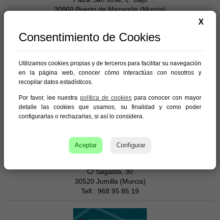
30860 Puerto de Mazarrón (Murcia)
Telf.: 968 15 57 32
X
Consentimiento de Cookies
Utilizamos cookies propias y de terceros para facilitar su navegación
en la página web, conocer cómo interactúas con nosotros y
Bolmar Inmobiliaria
recopilar datos estadísticos.
C/ Virgen de Lourdes, bajo 3
30860 Puerto Mazarron (Murcia)
Por favor, lee nuestra
política de cookies
para conocer con mayor
Tfno. 968 153 635
detalle las cookies que usamos, su finalidad y como poder
configurarlas o rechazarlas, si así lo considera.
Aceptar
Configurar
Construcciones Guillercons
C/ Sagasta, 30
30520 Jumilla (Murcia)
Telf.: 968 95 85 19