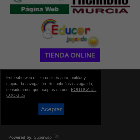
© 2006 - 2026 Portal de Totana Noticias
Este sitio web utiliza cookies para facilitar y
info@portaldetotana.es
mejorar la navegación. Si continúas navegando,
consideramos que aceptas su uso.
POLITICA DE
Síguenos en:
COOKIES
Aceptar
Powered by:
Superweb