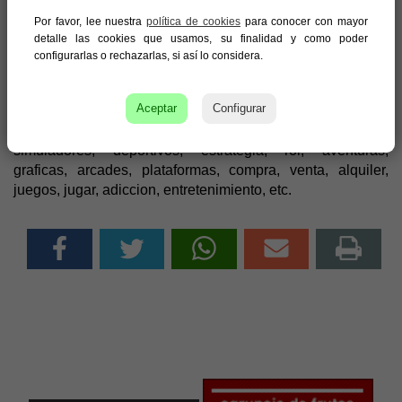
Nota:
Si deseas anunciarte en la Guía de Empresas de
Por favor, lee nuestra
política de cookies
para conocer con mayor
detalle las cookies que usamos, su finalidad y como poder
Totana, visita
Murcia.com/publicidad
configurarlas o rechazarlas, si así lo considera.
En esta categoría puedes encontrar empresas
Aceptar
Configurar
relacionadas con Videojuegos de Totana; videojuegos,
videoconsolas, consolas, play, nintendo, xbox,
simuladores, deportivos, estrategia, rol, aventuras,
graficas, arcades, plataformas, compra, venta, alquiler,
juegos, jugar, adiccion, entretenimiento, etc.