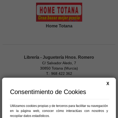
Home Totana
Librería - Juguetería Hnos. Romero
C/ Salvador Aledo, 7
30850 Totana (Murcia)
T.: 968 422 362
X
Consentimiento de Cookies
Milcosas.shop
C/ Monseñor Tarancón, 1
30850 Totana (Murcia)
Utilizamos cookies propias y de terceros para facilitar su navegación
T.: 699 69 16 96
en la página web, conocer cómo interactúas con nosotros y
http://www.milcosas.shop
recopilar datos estadísticos.