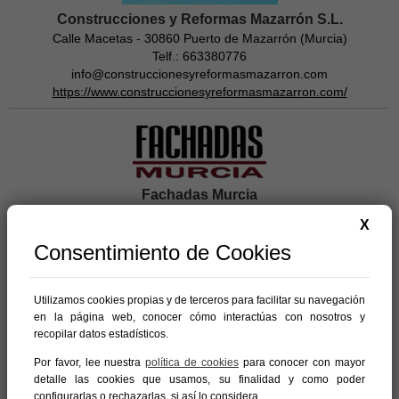
Construcciones y Reformas Mazarrón S.L.
Calle Macetas - 30860 Puerto de Mazarrón (Murcia)
Telf.: 663380776
info@construccionesyreformasmazarron.com
https://www.construccionesyreformasmazarron.com/
Fachadas Murcia
Santa Ursula 23 3b
X
30.002 Murcia
Consentimiento de Cookies
Telf: 968 261 829· movil: 608 386 630 / 616 916 772· Fax: 968 261
829
http://www.fachadasmurcia.com
Utilizamos cookies propias y de terceros para facilitar su navegación
en la página web, conocer cómo interactúas con nosotros y
Nota:
Si deseas anunciarte en la Guía de Empresas de
recopilar datos estadísticos.
Totana, visita
Murcia.com/publicidad
Por favor, lee nuestra
política de cookies
para conocer con mayor
detalle las cookies que usamos, su finalidad y como poder
En esta categoría puedes encontrar empresas
configurarlas o rechazarlas, si así lo considera.