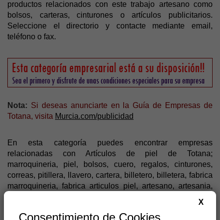
productos relacionados con este trabajo artesano como
bolsos, carteras, cinturones o artículos publicitarios.
Seleccione el directorio y contacte mediante email,
teléfono o fax.
Nota:
Si deseas anunciarte en la Guía de Empresas de
Totana, visita
Murcia.com/publicidad
En esta categoría puedes encontrar empresas
relacionadas con Artículos de piel de Totana;
marroquineria, piel, bolsos, cuero, regalos, cinturones,
correas, pitillera, llavero, cartera, billetero, billetera, fabrica
marroquineria, fabrica articulos piel, artesano, artesania,
funda, industria, vacuno, agenda, curtidos, etc.
X
Consentimiento de Cookies