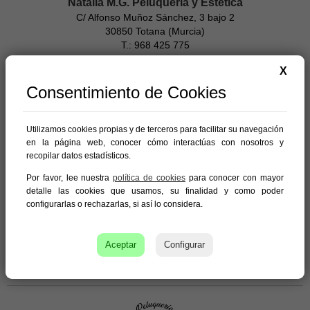
Natalia M.G. Peluquería y Estética
C/ Alfonso Muñoz Sánchez, 3 bajo 2
30850 Totana (Murcia)
T.: 968 425 775
X
Consentimiento de Cookies
NG Estilistas
Utilizamos cookies propias y de terceros para facilitar su navegación
C/ Encomienda, Bajo 1
en la página web, conocer cómo interactúas con nosotros y
30850 Totana (Murcia)
recopilar datos estadísticos.
T.: 968 96 10 50 - 677 85 77 82
Por favor, lee nuestra
política de cookies
para conocer con mayor
https://www.facebook.com/NG-Estilistas-1651116455128181
detalle las cookies que usamos, su finalidad y como poder
configurarlas o rechazarlas, si así lo considera.
Parafarmacia La Rebotica
Aceptar
Configurar
C/ Teatro, 3
30850 Totana (Murcia)
T.: 629 624 878