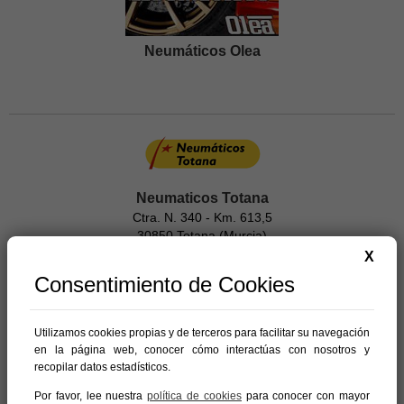
Neumáticos Olea
Neumaticos Totana
Ctra. N. 340 - Km. 613,5
30850 Totana (Murcia)
968 42 77 04
X
Consentimiento de Cookies
Utilizamos cookies propias y de terceros para facilitar su navegación
en la página web, conocer cómo interactúas con nosotros y
TALLER DOMINGO GARCIA
recopilar datos estadísticos.
AV. JUAN CARLOS I, 31
30850 Totana (Murcia)
Por favor, lee nuestra
política de cookies
para conocer con mayor