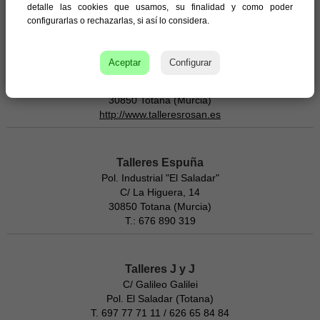
968423900
detalle las cookies que usamos, su finalidad y como poder
configurarlas o rechazarlas, si así lo considera.
http://www.totana.com/TallerDomingoGarcia
Aceptar
Configurar
Taller Rosán
Ctra. de Mazarrón km 0´5
30850 Totana (Murcia)
http://www.talleresrosan.es
Talleres Espuña
Pol. Industrial "El Saladar"
C/ La Higuera, 14
30850 Totana (Murcia)
T.: 676 890 319
Talleres J y J
C/ Galileo Galilei
Pol. El Saladar (Totana)
T. 697 77 71 11 / 626 65 84 84