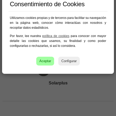
Consentimiento de Cookies
Utilizamos cookies propias y de terceros para facilitar su navegación
en la página web, conocer cómo interactúas con nosotros y
Piscinas Gunitana
recopilar datos estadísticos.
Calle Asturias, 6
30850 Totana (Murcia)
Por favor, lee nuestra
política de cookies
para conocer con mayor
630 807 335
detalle las cookies que usamos, su finalidad y como poder
http://www.gunitana.com
configurarlas o rechazarlas, si así lo considera.
Aceptar
Configurar
Solarplus