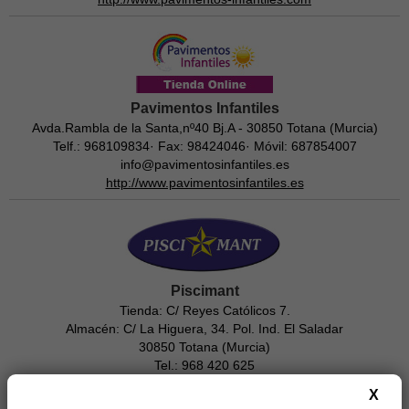
Pavimentos Infantiles
Avda.Rambla de la Santa,nº40 Bj.A - 30850 Totana (Murcia)
Telf.: 968109834· Fax: 98424046· Móvil: 687854007
info@pavimentosinfantiles.es
http://www.pavimentosinfantiles.es
Piscimant
Tienda: C/ Reyes Católicos 7.
Almacén: C/ La Higuera, 34. Pol. Ind. El Saladar
30850 Totana (Murcia)
Tel.: 968 420 625
Movil: 616 148 404
X
https://piscimant.com/