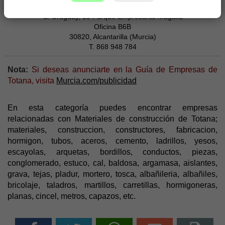
Divendi - Central de Compras
C/ Uruguay, 13 Parque Empresarial Magalia
Oficina B6B
30820, Alcantarilla (Murcia)
T. 868 948 784
Nota:
Si deseas anunciarte en la Guía de Empresas de
Totana, visita
Murcia.com/publicidad
En esta categoría puedes encontrar empresas
relacionadas con Materiales de construcción de Totana;
materiales, construccion, constructores, fabricacion,
hormigon, tubos, aceros, cemento, ladrillos, yesos,
escayolas, arquetas, bordillos, conductos, piezas,
conglomerado, estuco, cal, baldosa, argamasa, aislantes,
grava, tejas, pladur, mortero, tosca, albañileria, albañiles,
bricolaje, taladros, martillos, carretillas, hormigoneras,
planas, cincel, metros, capazos, etc.