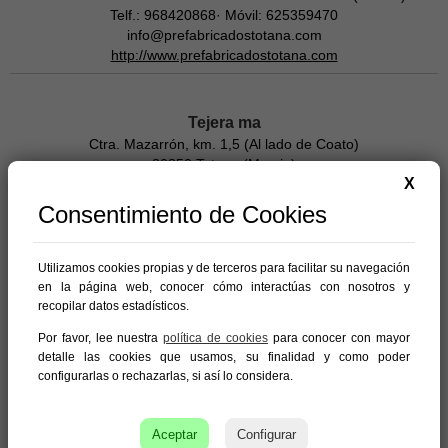
Telf.: 968420868· Móvil: 625359470
info@prefabricadostotana.com
http://www.prefabricadostotana.com
Tejera ma
Ctra. Mazarrón, km. 1,5 (Al lado de Coato)
30850 Totana (Murcia)
X
T.: 968 42 10 35 / 649 84 89 04
Consentimiento de Cookies
Utilizamos cookies propias y de terceros para facilitar su navegación
Materiales de construcción
en la página web, conocer cómo interactúas con nosotros y
recopilar datos estadísticos.
en otros pueblos
Por favor, lee nuestra
política de cookies
para conocer con mayor
detalle las cookies que usamos, su finalidad y como poder
configurarlas o rechazarlas, si así lo considera.
Aceptar
Configurar