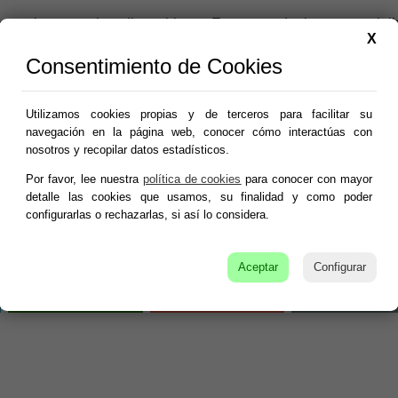
con el agua y el medio ambiente. Empresas de riego, especial
X
o cada gota de agua, construcción de embalses, etc.
Consentimiento de Cookies
Utilizamos cookies propias y de terceros para facilitar su
navegación en la página web, conocer cómo interactúas con
nosotros y recopilar datos estadísticos.
resas de Totana, visita
Murcia.com/publicidad
Por favor, lee nuestra
política de cookies
para conocer con mayor
detalle las cookies que usamos, su finalidad y como poder
configurarlas o rechazarlas, si así lo considera.
as relacionadas con Agua y medio ambiente de Totana; agua,
combustibles alternativos, goteo, riegos, embalses, etc.
Aceptar
Configurar