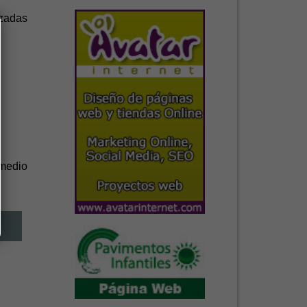
izadas
 medio