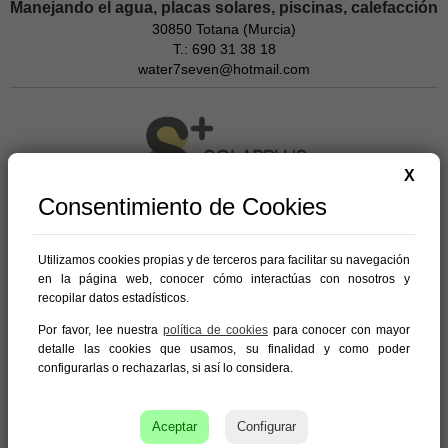
Manejando el agua, placas solares, piscinas, calefacción
30850 Totana (Murcia)
T.: 690 31 38 18
water7seven@hotmail.com
X
Consentimiento de Cookies
Solarplus
Utilizamos cookies propias y de terceros para facilitar su navegación
en la página web, conocer cómo interactúas con nosotros y
recopilar datos estadísticos.
Por favor, lee nuestra
política de cookies
para conocer con mayor
detalle las cookies que usamos, su finalidad y como poder
Climatización en otros
configurarlas o rechazarlas, si así lo considera.
pueblos
Aceptar
Configurar