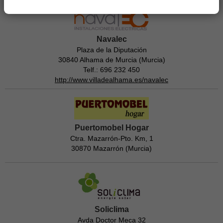
Navalec
Plaza de la Diputación
30840 Alhama de Murcia (Murcia)
Telf.: 696 232 450
http://www.villadealhama.es/navalec
Puertomobel Hogar
Ctra. Mazarrón-Pto. Km, 1
30870 Mazarrón (Murcia)
Soliclima
Avda Doctor Meca 32